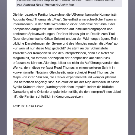
von Augusta Read Thomas © Archiv fmg
Die hier gezeigte Partitur bezeichnet die US-amerikanische Komponistin
Augusta Read Thomas als „Map“. Sie enthält unterschiedliche Typen an
Informationen: In der Mitte wird anhand einer Zeitachse der Verlauf der
Komposition dargestellt, mit Hinweisen auf Instrumentengruppen und
konkreten Spielanweisungen. Darüber hinaus gibt es Details zum Titel
(über die griechische Göttin Selene) und zu den Widmungsträgern. Rein
bildliche Darstellungen der Selene und des Mondes runden die „Map“ ab.
Für wen ist nun diese Map gedacht? Sie steht an der Schnittstelle
zwischen der Komponistin und den Interpret*innen, denn sie bietet die
Möglichkeit, die formale Konzeption der Komposition auf einen Blick
erfassen zu können. Allerdings bildet sie nicht die Aufführungsversion des
Werks, denn diese verfasst Read Thomas in einem weiteren Schritt in
konventioneller Notation. Gleichzeitig unterscheidet Read Thomas die
Maps von ihren Skizzen, die stärker experimentell und weniger planvoll
und ästhetisch angelegt sind. Sie evoziert mit der Map demnach im Sinne
Sybille Krämers einen „karthographischen Impuls“, indem die bildliche
Darstellung eine Orientierungsfunktion erfüllt, die den Interpret*innen dabei
hilft, die Partitur schließlich in Klang umzusetzen.
Text: Dr. Gesa Finke