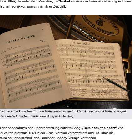
830–1869), die unter dem Pseudonym
Claribel
als eine der kommerziell erfolgreichsten
itischen Song-Komponistinnen ihrer Zeit galt.
ibel: Take back the heart. Erste Notenseite der gedruckten Ausgabe und Notenautograf
der handschriftlichen Liedersammlung © Archiv fmg
n der handschriftlichen Liedersammlung notierte Song
„Take back the heart“
von
bel wurde erstmals 1864 in der Druckversion veröffentlicht und u.a. über die
alische Leihbibliothek des Londoner Boosey-Verlags vertrieben.