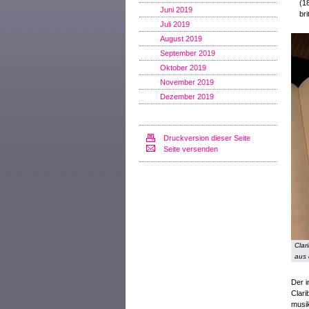
(1
Juni 2019
br
Juli 2019
August 2019
September 2019
Oktober 2019
November 2019
Dezember 2019
Druckversion dieser Seite
Seite versenden
Clar
aus 
Der i
Clari
musik