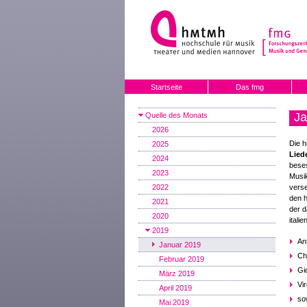
Startseite
Das fmg
Ja
Quelle des Monats
2026
Die h
2025
Lied
2024
beses
2023
Musik
2022
vers
den h
2021
der d
2020
itali
2019
An
Januar 2019
Ch
Februar 2019
Gi
März 2019
Vi
April 2019
so
Mai 2019