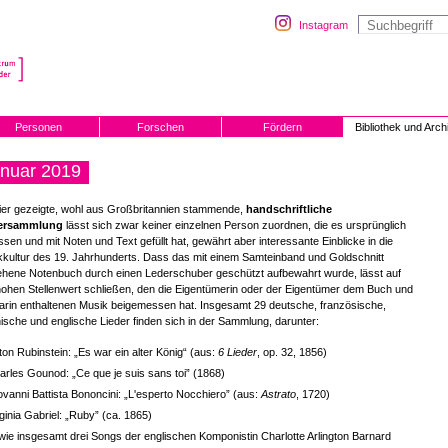
Instagram
Personen
Forschen
Fördern
Bibliothek und Arch
nuar 2019
ier gezeigte, wohl aus Großbritannien stammende,
handschriftliche
ersammlung
lässt sich zwar keiner einzelnen Person zuordnen, die es ursprünglich
sen und mit Noten und Text gefüllt hat, gewährt aber interessante Einblicke in die
kultur des 19. Jahrhunderts. Dass das mit einem Samteinband und Goldschnitt
ehene Notenbuch durch einen Lederschuber geschützt aufbewahrt wurde, lässt auf
ohen Stellenwert schließen, den die Eigentümerin oder der Eigentümer dem Buch und
arin enthaltenen Musik beigemessen hat. Insgesamt 29 deutsche, französische,
enische und englische Lieder finden sich in der Sammlung, darunter:
ton Rubinstein: „Es war ein alter König“ (aus:
6 Lieder
, op. 32, 1856)
arles Gounod: „Ce que je suis sans toi” (1868)
ovanni Battista Bononcini: „L'esperto Nocchiero” (aus:
Astrato
, 1720)
rginia Gabriel: „Ruby” (ca. 1865)
wie insgesamt drei Songs der englischen Komponistin Charlotte Arlington Barnard