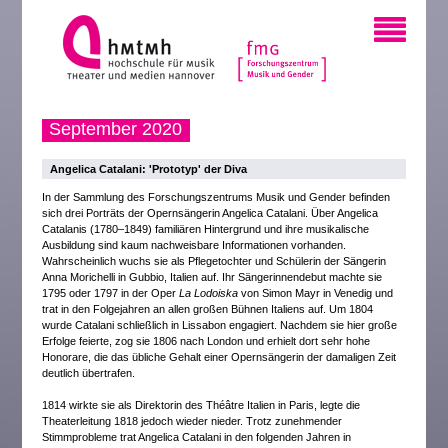
September 2020
Angelica Catalani: 'Prototyp' der Diva
In der Sammlung des Forschungszentrums Musik und Gender befinden
sich drei Porträts der Opernsängerin Angelica Catalani. Über Angelica
Catalanis (1780–1849) familiären Hintergrund und ihre musikalische
Ausbildung sind kaum nachweisbare Informationen vorhanden.
Wahrscheinlich wuchs sie als Pflegetochter und Schülerin der Sängerin
Anna Morichelli in Gubbio, Italien auf. Ihr Sängerinnendebut machte sie
1795 oder 1797 in der Oper
La Lodoiska
von Simon Mayr in Venedig und
trat in den Folgejahren an allen großen Bühnen Italiens auf. Um 1804
wurde Catalani schließlich in Lissabon engagiert. Nachdem sie hier große
Erfolge feierte, zog sie 1806 nach London und erhielt dort sehr hohe
Honorare, die das übliche Gehalt einer Opernsängerin der damaligen Zeit
deutlich übertrafen.
1814 wirkte sie als Direktorin des Théâtre Italien in Paris, legte die
Theaterleitung 1818 jedoch wieder nieder. Trotz zunehmender
Stimmprobleme trat Angelica Catalani in den folgenden Jahren in