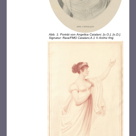
Abb. 1: Porträt von Angelica Catalani. [o.O.], [o.D.].
Signatur: Rara/FMG Catalani,A.1 © Archiv fmg