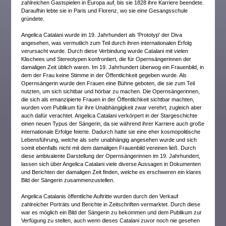
zahlreichen Gastspielen in Europa auf, bis sie 1828 ihre Karriere beendete.
Daraufhin lebte sie in Paris und Florenz, wo sie eine Gesangsschule
gründete.
Angelica Catalani wurde im 19. Jahrhundert als 'Prototyp' der Diva
angesehen, was vermutlich zum Teil durch ihren internationalen Erfolg
verursacht wurde. Durch diese Verbindung wurde Catalani mit vielen
Klischees und Stereotypen konfrontiert, die für Opernsängerinnen der
damaligen Zeit üblich waren. Im 19. Jahrhundert überwog ein Frauenbild, in
dem der Frau keine Stimme in der Öffentlichkeit gegeben wurde. Als
Opernsängerin wurde den Frauen eine Bühne geboten, die sie zum Teil
nutzten, um sich sichtbar und hörbar zu machen. Die Opernsängerinnen,
die sich als emanzipierte Frauen in der Öffentlichkeit sichtbar machten,
wurden vom Publikum für ihre Unabhängigkeit zwar verehrt, zugleich aber
auch dafür verachtet. Angelica Catalani verkörpert in der Stargeschichte
einen neuen Typus der Sängerin, da sie während ihrer Karriere auch große
internationale Erfolge feierte. Dadurch hatte sie eine eher kosmopolitische
Lebensführung, welche als sehr unabhängig angesehen wurde und sich
somit ebenfalls nicht mit dem damaligen Frauenbild vereinen ließ. Durch
diese ambivalente Darstellung der Opernsängerinnen im 19. Jahrhundert,
lassen sich über Angelica Catalani viele diverse Aussagen in Dokumenten
und Berichten der damaligen Zeit finden, welche es erschweren ein klares
Bild der Sängerin zusammenzustellen.
Angelica Catalanis öffentliche Auftritte wurden durch den Verkauf
zahlreicher Porträts und Berichte in Zeitschriften vermarktet. Durch diese
war es möglich ein Bild der Sängerin zu bekommen und dem Publikum zur
Verfügung zu stellen, auch wenn dieses Catalani zuvor noch nie gesehen