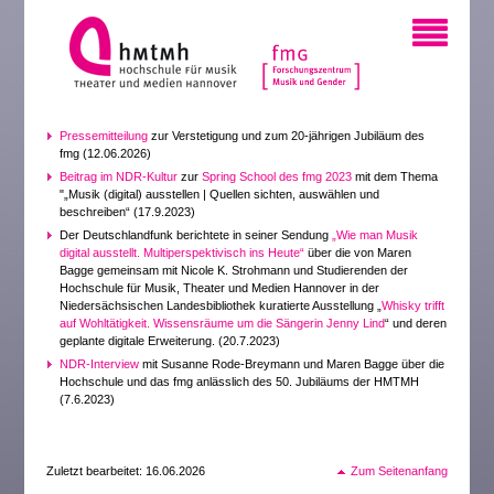
Pressemitteilung
zur Verstetigung und zum 20-jährigen Jubiläum des
fmg (12.06.2026)
Beitrag im NDR-Kultur
zur
Spring School des fmg 2023
mit dem Thema
"„Musik (digital) ausstellen | Quellen sichten, auswählen und
beschreiben“ (17.9.2023)
Der Deutschlandfunk berichtete in seiner Sendung
„Wie man Musik
digital ausstellt. Multiperspektivisch ins Heute“
über die von Maren
Bagge gemeinsam mit Nicole K. Strohmann und Studierenden der
Hochschule für Musik, Theater und Medien Hannover in der
Niedersächsischen Landesbibliothek kuratierte Ausstellung „
Whisky trifft
auf Wohltätigkeit. Wissensräume um die Sängerin Jenny Lind
“ und deren
geplante digitale Erweiterung. (20.7.2023)
NDR-Interview
mit Susanne Rode-Breymann und Maren Bagge über die
Hochschule und das fmg anlässlich des 50. Jubiläums der HMTMH
(7.6.2023)
Zuletzt bearbeitet: 16.06.2026
Zum Seitenanfang