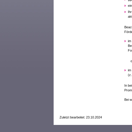
ei
Ih
ak
Beach
Förde
im
Be
Fo
od
im
(z
In be
Prom
Bei w
Zuletzt bearbeitet: 23.10.2024