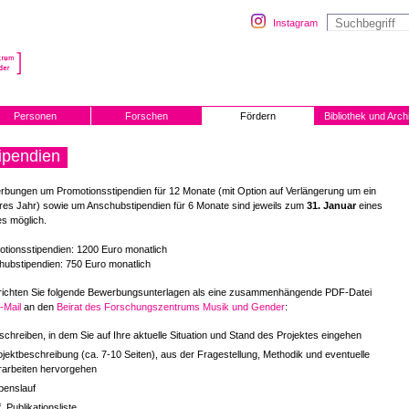
Instagram
Personen
Forschen
Fördern
Bibliothek und Arch
ipendien
bungen um Promotionsstipendien für 12 Monate (mit Option auf Verlängerung um ein
res Jahr) sowie um Anschubstipendien für 6 Monate sind jeweils zum
31. Januar
eines
s möglich.
tionsstipendien: 1200 Euro monatlich
ubstipendien: 750 Euro monatlich
e richten Sie folgende Bewerbungsunterlagen als eine zusammenhängende PDF-Datei
-Mail
an den
Beirat des Forschungszentrums Musik und Gender
:
schreiben, in dem Sie auf Ihre aktuelle Situation und Stand des Projektes eingehen
ojektbeschreibung (ca. 7-10 Seiten), aus der Fragestellung, Methodik und eventuelle
rarbeiten hervorgehen
benslauf
. Publikationsliste