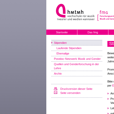
Startseite
Das fmg
St
Stipendien
Laufende Stipendien
Bewer
Ehemalige
weite
Postdoc-Netzwerk Musik und Gender
Jahre
Quellen und Genderforschung in der
Lehre
Promo
Archiv
Ansch
Bitt
per
E
Druckversion dieser Seite
Seite versenden
An
Pr
Vo
Le
ggf