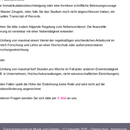
ne Immatrikulationsbescheinigung oder eine formlose schriftliche Betreuungszusage
r Master-Zeugnis, oder, falls Sie das Studium noch nicht abgeschlossen haben, ein
tuelles Transcript of Records
ten Sie bitte zudem folgende Regelung zum Nebenverdienst: Die finanzielle
rung ist vereinbar mit einer Nebentätigkeit entweder:
 Umfang von maximal einem Viertel der regelmäßigen wöchtenlichen Arbeitszeit im
reich Forschung und Lehre an einer Hochschule oder außeruniversitären
rschungseinrichtung
er
 Umfang von maximal fünf Stunden pro Woche im Fall jeder anderen Erwerbstätigkeit
.B. in Unternehmen, Hochschulverwaltungen, nicht-wissenschaftlichen Einrichtungen).
iden Fällen spielt die Höhe der Entlohnung keine Rolle und wird nicht auf die
otionsförderung angerechnet.
eiteren Fragen wenden Sie sich bitte per
E-Mail
an uns.
Forschungszentrum Musik und Gender – © Copyright 2026 –
Datenschutz
-
Impressum