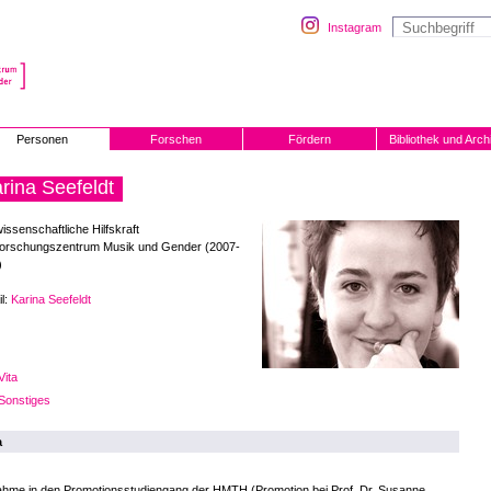
Instagram
Personen
Forschen
Fördern
Bibliothek und Arch
rina Seefeldt
issenschaftliche Hilfskraft
orschungszentrum Musik und Gender (2007-
)
l:
Karina Seefeldt
Vita
Sonstiges
a
ahme in den Promotionsstudiengang der HMTH (Promotion bei Prof. Dr. Susanne