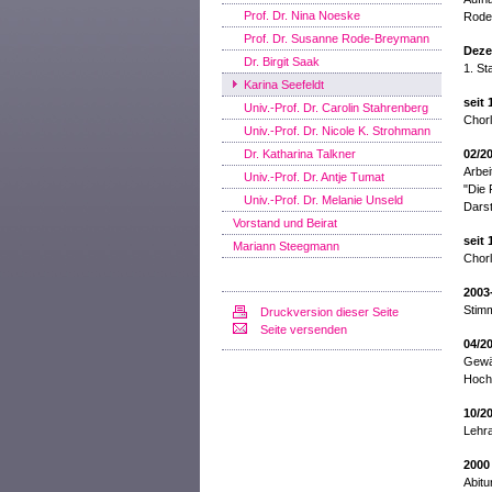
Prof. Dr. Nina Noeske
Rode
Prof. Dr. Susanne Rode-Breymann
Deze
Dr. Birgit Saak
1. S
Karina Seefeldt
seit 
Univ.-Prof. Dr. Carolin Stahrenberg
Chor
Univ.-Prof. Dr. Nicole K. Strohmann
Dr. Katharina Talkner
02/2
Arbe
Univ.-Prof. Dr. Antje Tumat
"Die 
Univ.-Prof. Dr. Melanie Unseld
Darst
Vorstand und Beirat
seit 
Mariann Steegmann
Chorl
2003
Stimm
Druckversion dieser Seite
Seite versenden
04/2
Gewäh
Hoch
10/2
Lehr
2000
Abit