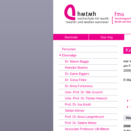
Startseite
Das fmg
Ka
Personen
Ehemalige
war w
Dr. Maren Bagge
am F
Heinrike Buerke
2009
Dr. Katrin Eggers
Dr. Gesa Finke
E-Mai
Dr. Anna Fortunova
Univ.-Prof. Dr. Nils Grosch
Univ.-Prof. Dr. Florian Heesch
Prof. Dr. Ina Knoth
Stefan Körner
Prof. Dr. Anna Langenbruch
Vit
Prof. Dr. Sabine Meine
2008
Associate Professor Lilli Mittner
Aufn