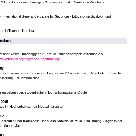
 Mitarbeit in der unabhängigen Organisation Sister Namibia in Windhoek
r International General Certificate for Secondary Education in Swakopmund
ren in Tsumeb, Namibia
stiges
ät über Agnes Hundoegger für FemBio Frauenbiographieforschung e.V.
//www.fembio.org/biographie.php/frau/blog
007
 der Dokumentation Passagen: Projekte und Visionen Hrsg.: Birgit Fritzen, Büro für
hstellung, Frauenförderung
erausgeberin des studentischen Hochschulmagazins Cluster
-2005
äge im Hochschulinternen Magazin pressto
002
Chorsätze über traditionelle Lieder aus Namibia, in: Musik und Bildung, Singen in der
e, Schott Mainz
000