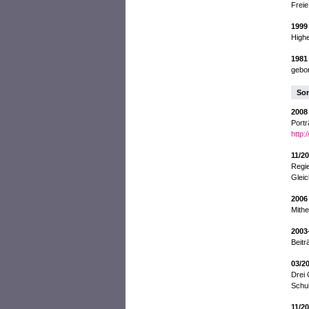
Freie
1999
Highe
1981
gebo
Son
2008
Portr
http:
11/2
Regie
Gleic
2006
Mith
2003
Beitr
03/2
Drei 
Schul
11/2