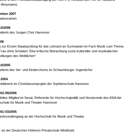
-Breymann)
mber 2007
taatsexamen
10/2006
leiterin des Jungen Chor Hannover
006
it zur Ersten Staatsprüfung für das Lehramt an Gymnasien im Fach Musik zum Thema
Frau ohne Schatten: Eine kritische Betrachtung sozio-kultureller und musikalischer
ellungen des Weiblichen"
10/2005
eiterin des Vor- und Kinderchores im Schaumburger Jugendchor
-2004
bildnerin im Chorklassenprojekt der Sophienschule Hannover
002-09/2006
ltes Mitglied im Senat, Referentin für Hochschulpolitik und Vorsitzende des AStA der
schule für Musik und Theater Hannover
001-03/2005
amtsstudiengang an der Hochschule für Musik und Theater
ur an der Deutschen Höheren Privatschule Windhoek