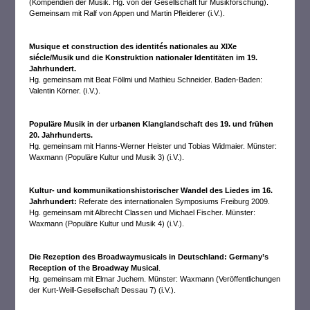
(Kompendien der Musik. Hg. von der Gesellschaft für Musikforschung).
Gemeinsam mit Ralf von Appen und Martin Pfleiderer (i.V.).
Musique et construction des identités nationales au XIXe
siécle/Musik und die Konstruktion nationaler Identitäten im 19.
Jahrhundert.
Hg. gemeinsam mit Beat Föllmi und Mathieu Schneider. Baden-Baden:
Valentin Körner. (i.V.).
Populäre Musik in der ur
banen Klanglandschaft des 19. und frühen
20. Jahrhunderts.
Hg. gemeinsam mit Hanns-Werner Heister und Tobias Widmaier. Münster:
Waxmann (Populäre Kultur und Musik 3) (i.V.).
Kultur- und kommunikationshistorischer Wandel des Liedes im 16.
Jahrhundert:
Referate des internationalen Symposiums Freiburg 2009.
Hg. gemeinsam mit Albrecht Classen und Michael Fischer. Münster:
Waxmann (Populäre Kultur und Musik 4) (i.V.).
Die Rezeption des Broadwaymusicals in Deutschland: Germany’s
Reception of the Broadway Musical
.
Hg. gemeinsam mit Elmar Juchem. Münster: Waxmann (Veröffentlichungen
der Kurt-Weill-Gesellschaft Dessau 7) (i.V.).