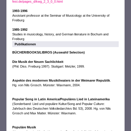
fest.de/pages_d/kwg_2_3_0_0.html
1993-1996
Assistant professor at the Seminar of Musicology at the University of
Freiburg
1985-1992
Studies in musicology, history, and German literature in Bochum and
Freiburg
Publikationen
BÜCHER/BOOKS/LIBROS (Auswahl/ Selection)
Die Musik der Neuen Sachlichkeit
(Phil. Diss. Freiburg 1997). Stuttgart: Metzler, 1999.
Aspekte des modernen Musiktheaters in der Weimarer Republik
.
Hg. von Nils Grosch. Münster: Waxmann, 2004.
Popular Song in Latin America/Populäres Lied in Lateinamerika
(Sonderband: Lied und populäre Kultur/Song and Popular Culture:
Jahrbuch des Deutschen Volksliedarchivs Bd. 53), 2008. Hg. von Nils
Grosch und Max Matter. Münster: Waxmann.
Populäre Musik