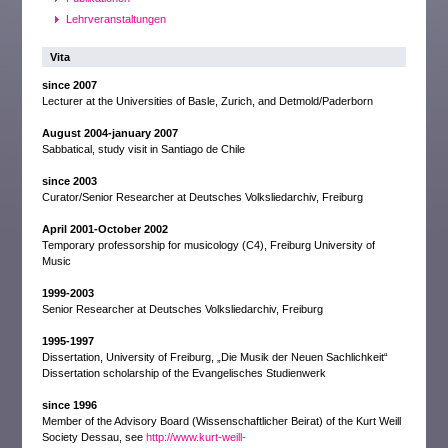
Lehrveranstaltungen
Vita
since 2007
Lecturer at the Universities of Basle, Zurich, and Detmold/Paderborn
August 2004-january 2007
Sabbatical, study visit in Santiago de Chile
since 2003
Curator/Senior Researcher at Deutsches Volksliedarchiv, Freiburg
April 2001-October 2002
Temporary professorship for musicology (C4), Freiburg University of
Music
1999-2003
Senior Researcher at Deutsches Volksliedarchiv, Freiburg
1995-1997
Dissertation, University of Freiburg, „Die Musik der Neuen Sachlichkeit“
Dissertation scholarship of the Evangelisches Studienwerk
since 1996
Member of the Advisory Board (Wissenschaftlicher Beirat) of the Kurt Weill
Society Dessau, see
http://www.kurt-weill-