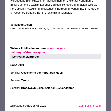
Herausgabe (gemeinsam mit Andreas Eichhorn, Michael Heinemann,
Elmar Juchem, Joachim Lucchesi, Jürgen Schebera und Stefan Weiss),
Konzeption, Redaktion und editorische Betreuung. Verlag: Bd. 1–4: Metzler
& Poeschel, Stuttgart, Bd. 5–7: Waxmann, Münster.
Volksliedstudien
(Waxmann: Münster), Bde. 1, 4, 5 und 10, hg. gemeinsam mit Max Matter.
Weitere Publikationen unter
www.dva.uni-
freiburg.de/Members/grosch
Lehrveranstaltungen
SoSe 2010
Seminar
Geschichte der Populären Musik
Seminar
Tango
Seminar
Broadwaymusical seit den 1920er Jahren
Zuletzt bearbeitet: 25.05.2022
Zum Seitenanfang