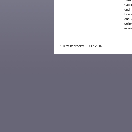
Staat
Guid
und 
Förde
das 
sollt
einen
Zuletzt bearbeitet: 19.12.2016