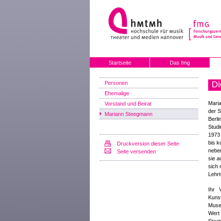
Startseite
Das fmg
Di
Personen
Ehemalige
Mari
Vorstand und Beirat
der S
Mariann Steegmann
Berli
Studi
1973 
bis k
Druckversion dieser Seite
neben
Seite versenden
sie a
sich 
Lehrt
Ihr 
Kuns
Museu
Wert 