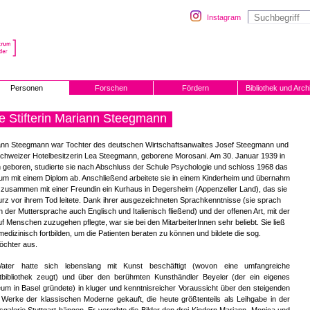
Instagram
Personen
Forschen
Fördern
Bibliothek und Arch
e Stifterin Mariann Steegmann
ann Steegmann war Tochter des deutschen Wirtschaftsanwaltes Josef Steegmann und
chweizer Hotelbesitzerin Lea Steegmann, geborene Morosani. Am 30. Januar 1939 in
n geboren, studierte sie nach Abschluss der Schule Psychologie und schloss 1968 das
um mit einem Diplom ab. Anschließend arbeitete sie in einem Kinderheim und übernahm
zusammen mit einer Freundin ein Kurhaus in Degersheim (Appenzeller Land), das sie
urz vor ihrem Tod leitete. Dank ihrer ausgezeichneten Sprachkenntnisse (sie sprach
 der Muttersprache auch Englisch und Italienisch fließend) und der offenen Art, mit der
uf Menschen zuzugehen pflegte, war sie bei den MitarbeiterInnen sehr beliebt. Sie ließ
medizinisch fortbilden, um die Patienten beraten zu können und bildete die sog.
öchter aus.
Vater hatte sich lebenslang mit Kunst beschäftigt (wovon eine umfangreiche
tbibliothek zeugt) und über den berühmten Kunsthändler Beyeler (der ein eigenes
m in Basel gründete) in kluger und kenntnisreicher Voraussicht über den steigenden
Werke der klassischen Moderne gekauft, die heute größtenteils als Leihgabe in der