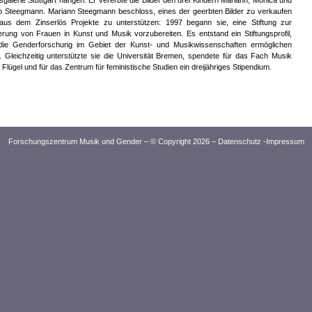
sgalerie Stuttgart hängen. Er vererbte die Bilder den drei Kindern Mariann, Monica und
o Steegmann. Mariann Steegmann beschloss, eines der geerbten Bilder zu verkaufen
aus dem Zinserlös Projekte zu unterstützen: 1997 begann sie, eine Stiftung zur
rung von Frauen in Kunst und Musik vorzubereiten. Es entstand ein Stiftungsprofil,
die Genderforschung im Gebiet der Kunst- und Musikwissenschaften ermöglichen
e. Gleichzeitig unterstützte sie die Universität Bremen, spendete für das Fach Musik
 Flügel und für das Zentrum für feministische Studien ein dreijähriges Stipendium.
Forschungszentrum Musik und Gender – © Copyright 2026 –
Datenschutz
-
Impressum