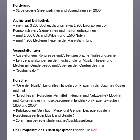
Förderung
– 31 geförderte Stipendiatinnen und Stipendiaten seit 2006
Archiv und Bibliothek
– mehr als 3.200 Bücher, darunter etwa 1.200 Biographien von
Komponistinnen, Sängerinnen und Instrumentalistinnen
– rund 1.600 CDs und DVDs, rund 1.500 Noten
– rund 4.900 Medieneinheiten in der Rara-Sammlung
Veranstaltungen
– Ausstellungen, Kongresse und Arbeitsgespräche, Vorlesungsreihen
– Lehrveranstaltungen an der Hochschule für Musik, Theater und
Medien mit Genderbezug und Arbeit an den Quellen des fmg
– "Sophiensalon"
Forschen
– "Orte der Musik", kulturelles Handeln von Frauen in der Stadt, im Kloster
und Hof
– "Erschließen, Forschen, Vermitteln: Identität und Netzwerke / Mobilität
und Kulturtransfer im musikbezogenen Handeln von Frauen zwischen
1800 und 2000"
– Publikationen (Jahrbuch Musik und Gender, Beiträge aus dem
Forschungszentrum Musik und Gender)
– 25 am fmg betreute studentische Abschlussarbeiten
Das
Programm des Arbeitsgesprächs
finden Sie
hier
.