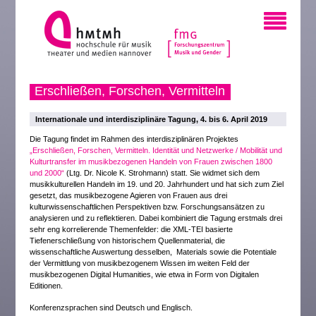
Erschließen, Forschen, Vermitteln
Internationale und interdisziplinäre Tagung, 4. bis 6. April 2019
Die Tagung findet im Rahmen des interdisziplinären Projektes
„Erschließen, Forschen, Vermitteln. Identität und Netzwerke / Mobilität und
Kulturtransfer im musikbezogenen Handeln von Frauen zwischen 1800
und 2000“
(Ltg. Dr. Nicole K. Strohmann) statt. Sie widmet sich dem
musikkulturellen Handeln im 19. und 20. Jahrhundert und hat sich zum Ziel
gesetzt, das musikbezogene Agieren von Frauen aus drei
kulturwissenschaftlichen Perspektiven bzw. Forschungsansätzen zu
analysieren und zu reflektieren. Dabei kombiniert die Tagung erstmals drei
sehr eng korrelierende Themenfelder: die XML-TEI basierte
Tiefenerschließung von historischem Quellenmaterial, die
wissenschaftliche Auswertung desselben, Materials sowie die Potentiale
der Vermittlung von musikbezogenem Wissen im weiten Feld der
musikbezogenen Digital Humanities, wie etwa in Form von Digitalen
Editionen.
Konferenzsprachen sind Deutsch und Englisch.