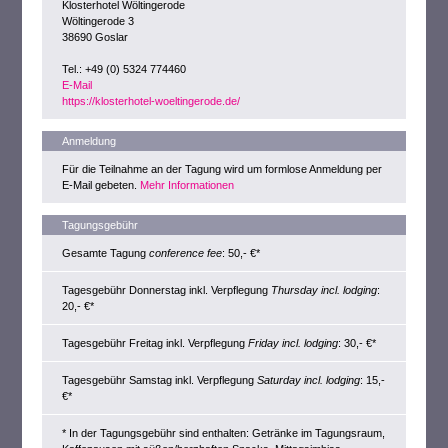
Klosterhotel Wöltingerode
Wöltingerode 3
38690 Goslar
Tel.: +49 (0) 5324 774460
E-Mail
https://klosterhotel-woeltingerode.de/
Anmeldung
Für die Teilnahme an der Tagung wird um formlose Anmeldung per
E-Mail gebeten.
Mehr Informationen
Tagungsgebühr
Gesamte Tagung
conference fee
: 50,- €*
Tagesgebühr Donnerstag inkl. Verpflegung
Thursday incl. lodging
:
20,- €*
Tagesgebühr Freitag inkl. Verpflegung
Friday incl. lodging
: 30,- €*
Tagesgebühr Samstag inkl. Verpflegung
Saturday incl. lodging
: 15,-
€*
* In der Tagungsgebühr sind enthalten: Getränke im Tagungsraum,