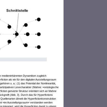
ie medieninhärenten Dynamiken zugleich
erfiction als ein für den digitalen Ausstellungsraum
ren u. a.: (1) das Potential der Nonlinearität,
 partizipativen Lesecharakter (Mahne: »ontologische
fiction genutzte Struktur orientiert sich an Mahne
ckgreift (Abb. 3). Durch das für Hyperfictions
 Quellenarten ähnelt die Hyperfictionkonstruktion
ement »im Ausstellungsraum« verstanden werden
 integriert, wird die Hyperfiction damit zu einem