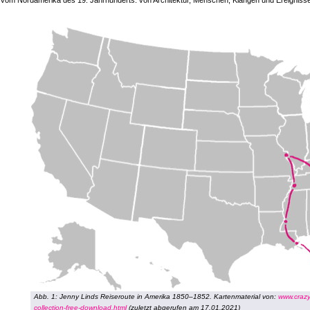
vom Nordamerika des 19. Jahrhunderts: von Architektur, Menschen, Klängen und Ereigniss
Abb. 1: Jenny Linds Reiseroute in Amerika 1850–1852. Kartenmaterial von:
www.craz
collection-free-download.html
(zuletzt abgerufen am 17.01.2021)