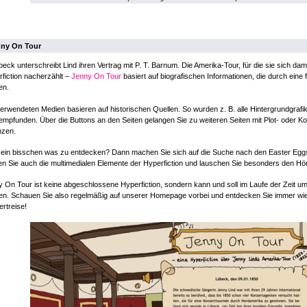
ny On Tour
beck unterschreibt Lind ihren Vertrag mit P. T. Barnum. Die Amerika-Tour, für die sie sich dami
fiction nacherzählt –
Jenny On Tour
basiert auf biografischen Informationen, die durch eine 
en.
verwendeten Medien basieren auf historischen Quellen. So wurden z. B. alle Hintergrundgraf
mpfunden. Über die Buttons an den Seiten gelangen Sie zu weiteren Seiten mit Plot- oder Ko
nzen.
 ein bisschen was zu entdecken? Dann machen Sie sich auf die Suche nach den Easter Eggs, 
n Sie auch die multimedialen Elemente der Hyperfiction und lauschen Sie besonders den 
 On Tour ist keine abgeschlossene Hyperfiction, sondern kann und soll im Laufe der Zeit u
n. Schauen Sie also regelmäßig auf unserer Homepage vorbei und entdecken Sie immer wie
rtreise!