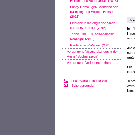
Hortense de Beauharnais (2016)
Fanny Hensel geb. Mendelssohn
Bartholdy und Wilhelm Hensel
(2015)
Jen
Einblicke in die englische Salon-
und Konzertkultur (2015)
In Lü
Hyper
Jenny Lind - Die schwedische
wurd
Nachtigall (2015)
Raritäten um Wagner (2013)
Alle 
Vergangene Veranstaltungen in der
nache
Reihe "Sophiensalon"
ergä
Vergangene Vorlesungsreihen
Lust,
Nutze
Druckversion dieser Seite
Jenny
Seite versenden
werde
Konze