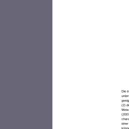
Die t
unter
geeig
(2) d
Meta-
(2007
chara
einer
könne