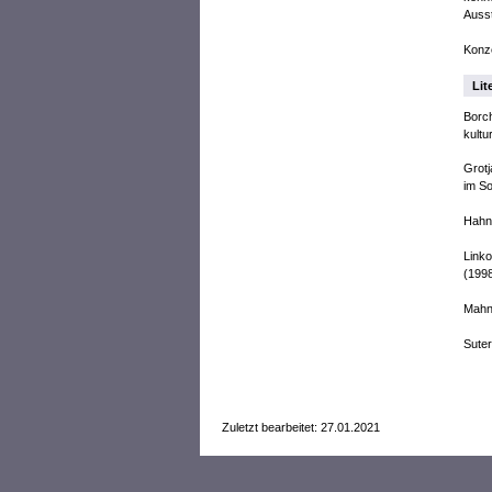
Auss
Konze
Lit
Borch
kultu
Grotj
im S
Hahn,
Linko
(199
Mahne
Suter
Zuletzt bearbeitet: 27.01.2021