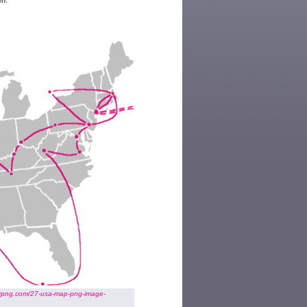
en.
ypng.com/27-usa-map-png-image-