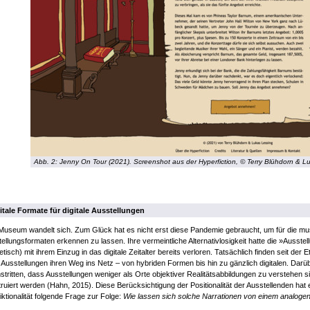
Abb. 2: Jenny On Tour (2021). Screenshot aus der Hyperfiction, © Terry Blühdorn & L
itale Formate für digitale Ausstellungen
useum wandelt sich. Zum Glück hat es nicht erst diese Pandemie gebraucht, um für die muse
ellungsformaten erkennen zu lassen. Ihre vermeintliche Alternativlosigkeit hatte die »Ausste
etisch) mit ihrem Einzug in das digitale Zeitalter bereits verloren. Tatsächlich finden seit d
Ausstellungen ihren Weg ins Netz – von hybriden Formen bis hin zu gänzlich digitalen. Darü
tritten, dass Ausstellungen weniger als Orte objektiver Realitätsabbildungen zu verstehen si
ruiert werden (Hahn, 2015). Diese Berücksichtigung der Positionalität der Ausstellenden ha
iktionalität folgende Frage zur Folge:
Wie lassen sich solche Narrationen von einem analogen