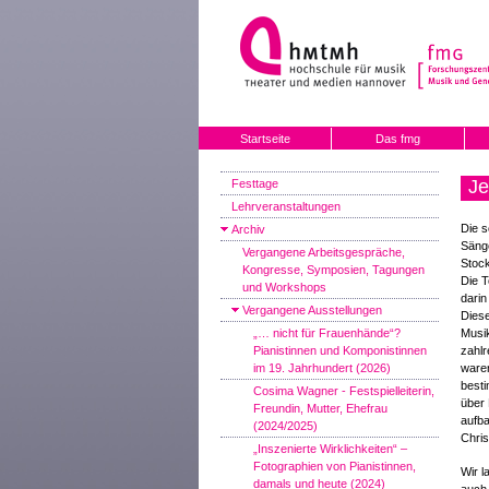
Startseite
Das fmg
Je
Festtage
Lehrveranstaltungen
Die s
Archiv
Sänge
Vergangene Arbeitsgespräche,
Stock
Kongresse, Symposien, Tagungen
Die T
und Workshops
darin
Vergangene Ausstellungen
Diese
„… nicht für Frauenhände“?
Musik
Pianistinnen und Komponistinnen
zahlr
im 19. Jahrhundert (2026)
waren
best
Cosima Wagner - Festspielleiterin,
über 
Freundin, Mutter, Ehefrau
aufba
(2024/2025)
Chris
„Inszenierte Wirklichkeiten“ –
Fotographien von Pianistinnen,
Wir l
damals und heute (2024)