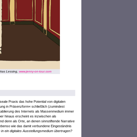
ukas Lessing,
www.jenny-on-tour.com
ale Praxis das hohe Potential von digitalen
llung in Präsenzform« schließlich (zumindest
er Etablierung des Internets als Massenmedium immer
ber hinaus erscheint es inzwischen als
nd denn als Orte, an denen sinnstiftende Narrative
t ebenso wie das damit verbundene Eingeständnis
 in ein digitales Ausstellungsmedium übertragen?