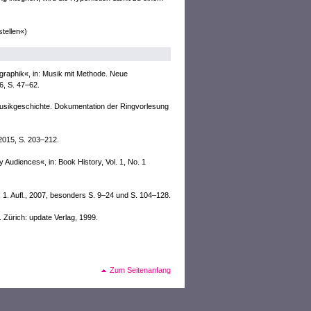
tellen«)
ographik«, in: Musik mit Methode. Neue
6, S. 47–62.
 Musikgeschichte. Dokumentation der Ringvorlesung
2015, S. 203–212.
 Audiences«, in: Book History, Vol. 1, No. 1
 1. Aufl., 2007, besonders S. 9–24 und S. 104–128.
 Zürich: update Verlag, 1999.
Zum Seitenanfang