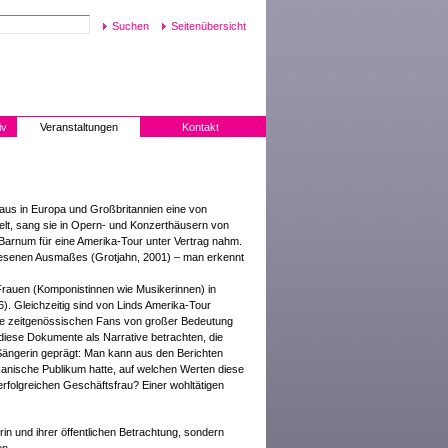
Seitenübersicht
iv
Veranstaltungen
Kontakt
aus in Europa und Großbritannien eine von
telt, sang sie in Opern- und Konzerthäusern von
Barnum für eine Amerika-Tour unter Vertrag nahm.
ewesenen Ausmaßes (Grotjahn, 2001) – man erkennt
Frauen (Komponistinnen wie Musikerinnen) in
). Gleichzeitig sind von Linds Amerika-Tour
 die zeitgenössischen Fans von großer Bedeutung
diese Dokumente als Narrative betrachten, die
ängerin geprägt: Man kann aus den Berichten
ikanische Publikum hatte, auf welchen Werten diese
erfolgreichen Geschäftsfrau? Einer wohltätigen
rin und ihrer öffentlichen Betrachtung, sondern