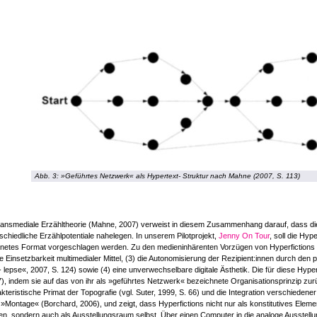
Abb. 3: »Geführtes Netzwerk« als Hypertext- Struktur nach Mahne (2007, S. 113)
ransmediale Erzähltheorie (Mahne, 2007) verweist in diesem Zusammenhang darauf, dass d
schiedliche Erzählpotentiale nahelegen. In unserem Pilotprojekt,
Jenny On Tour
, soll die Hyp
netes Format vorgeschlagen werden. Zu den medieninhärenten Vorzügen von Hyperfictions gehö
ie Einsetzbarkeit multimedialer Mittel, (3) die Autonomisierung der Rezipient:innen durch den
 lepse«, 2007, S. 124) sowie (4) eine unverwechselbare digitale Ästhetik. Die für diese Hyper
), indem sie auf das von ihr als »geführtes Netzwerk« bezeichnete Organisationsprinzip zurü
kteristische Primat der Topografie (vgl. Suter, 1999, S. 66) und die Integration verschiedener
 »Montage« (Borchard, 2006), und zeigt, dass Hyperfictions nicht nur als konstitutives El
n, sondern auch als Ausstellungsraum selbst. Über einen Computer in die analoge Ausstellung