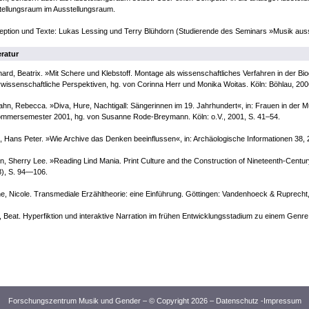
tellungsraum im Ausstellungsraum.
ption und Texte: Lukas Lessing und Terry Blühdorn (Studierende des Seminars »Musik auss
eratur
ard, Beatrix. »Mit Schere und Klebstoff. Montage als wissenschaftliches Verfahren in der Bi
rwissenschaftliche Perspektiven, hg. von Corinna Herr und Monika Woitas. Köln: Böhlau, 200
ahn, Rebecca. »Diva, Hure, Nachtigall: Sängerinnen im 19. Jahrhundert«, in: Frauen in der
ommersemester 2001, hg. von Susanne Rode-Breymann. Köln: o.V., 2001, S. 41–54.
 Hans Peter. »Wie Archive das Denken beeinflussen«, in: Archäologische Informationen 38, 
n, Sherry Lee. »Reading Lind Mania. Print Culture and the Construction of Nineteenth-Century
8), S. 94—106.
, Nicole. Transmediale Erzähltheorie: eine Einführung. Göttingen: Vandenhoeck & Ruprecht,
, Beat. Hyperfiktion und interaktive Narration im frühen Entwicklungsstadium zu einem Genre.
Forschungszentrum Musik und Gender – © Copyright 2026 –
Datenschutz
-
Impressum