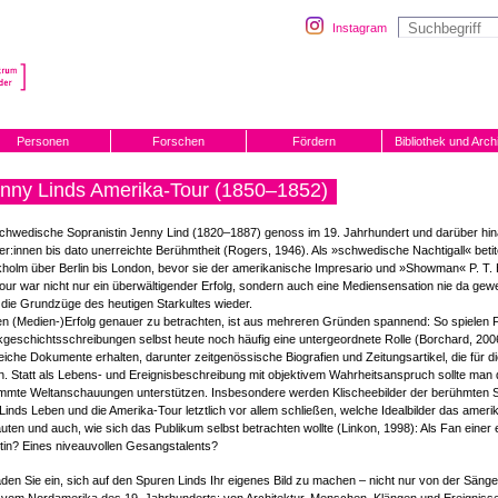
Instagram
Personen
Forschen
Fördern
Bibliothek und Arch
nny Linds Amerika-Tour (1850–1852)
chwedische Sopranistin Jenny Lind (1820–1887) genoss im 19. Jahrhundert und darüber hin
r:innen bis dato unerreichte Berühmtheit (Rogers, 1946). Als »schwedische Nachtigall« beti
holm über Berlin bis London, bevor sie der amerikanische Impresario und »Showman« P. T. 
our war nicht nur ein überwältigender Erfolg, sondern auch eine Mediensensation nie da g
 die Grundzüge des heutigen Starkultes wieder.
n (Medien-)Erfolg genauer zu betrachten, ist aus mehreren Gründen spannend: So spielen 
geschichtsschreibungen selbst heute noch häufig eine untergeordnete Rolle (Borchard, 2006
eiche Dokumente erhalten, darunter zeitgenössische Biografien und Zeitungsartikel, die für
. Statt als Lebens- und Ereignisbeschreibung mit objektivem Wahrheitsanspruch sollte man 
immte Weltanschauungen unterstützen. Insbesondere werden Klischeebilder der berühmten S
Linds Leben und die Amerika-Tour letztlich vor allem schließen, welche Idealbilder das amer
uten und auch, wie sich das Publikum selbst betrachten wollte (Linkon, 1998): Als Fan einer 
tin? Eines niveauvollen Gesangstalents?
aden Sie ein, sich auf den Spuren Linds Ihr eigenes Bild zu machen – nicht nur von der Sänge