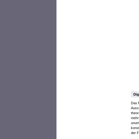
Dig
Das M
Ausst
theor
mehr 
unums
konst
der F