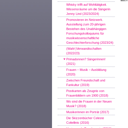
auch 
Whisky trifft auf Wohltätigkeit.
Wissensräume um die Sängerin
Jenny Lind (2023/2024)
Promovieren im Netzwerk.
Ausstellung zum 20-jährigen
Bestehen des Unabhängigen
Forschungskolloquiums für
musikwissenschaftliche
Geschlechterforschung (2023/24)
(Wahl-)Verwandtschaften
(2022/23)
Primadonnen? Sängerinnen!
(2021)
Frauen – Musik – Ausbildung
(2020)
Zwischen Freundschaft und
Fankultur (2019)
Postkarten als Zeugnis von
Frauenbildern um 1900 (2018)
Wo sind die Frauen in der Neuen
Musik? (2018)
Musikerinnen im Porträt (2017)
Die Skizzenbücher Celeste
Coltellinis (2016)