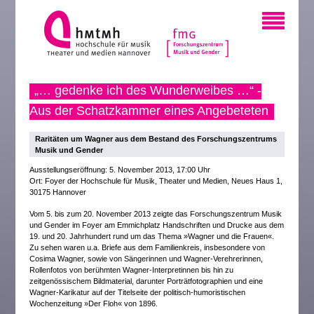
„… gedenke ich des Wunderweibes …“ -
Aus der Schatzkammer eines Angebeteten
Raritäten um Wagner aus dem Bestand des Forschungszentrums
Musik und Gender
Ausstellungseröffnung: 5. November 2013, 17:00 Uhr
Ort: Foyer der Hochschule für Musik, Theater und Medien, Neues Haus 1,
30175 Hannover
Vom 5. bis zum 20. November 2013 zeigte das Forschungszentrum Musik
und Gender im Foyer am Emmichplatz Handschriften und Drucke aus dem
19. und 20. Jahrhundert rund um das Thema »Wagner und die Frauen«.
Zu sehen waren u.a. Briefe aus dem Familienkreis, insbesondere von
Cosima Wagner, sowie von Sängerinnen und Wagner-Verehrerinnen,
Rollenfotos von berühmten Wagner-Interpretinnen bis hin zu
zeitgenössischem Bildmaterial, darunter Porträtfotographien und eine
Wagner-Karikatur auf der Titelseite der politisch-humoristischen
Wochenzeitung »Der Floh« von 1896.