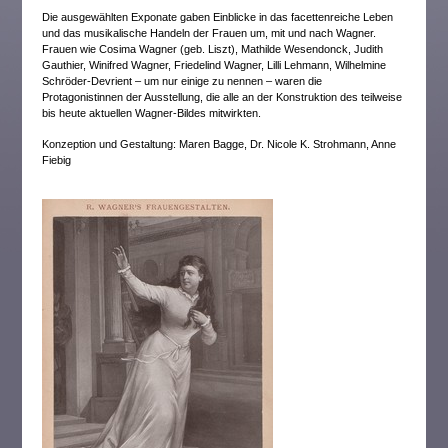
Die ausgewählten Exponate gaben Einblicke in das facettenreiche Leben
und das musikalische Handeln der Frauen um, mit und nach Wagner.
Frauen wie Cosima Wagner (geb. Liszt), Mathilde Wesendonck, Judith
Gauthier, Winifred Wagner, Friedelind Wagner, Lilli Lehmann, Wilhelmine
Schröder-Devrient – um nur einige zu nennen – waren die
Protagonistinnen der Ausstellung, die alle an der Konstruktion des teilweise
bis heute aktuellen Wagner-Bildes mitwirkten.
Konzeption und Gestaltung: Maren Bagge, Dr. Nicole K. Strohmann, Anne
Fiebig