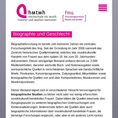
Biographie und Geschlecht
Biographieforschung ist bereits seit mehreren Jahren ein zentrales
Forschungsfeld des fmg. Seit der Gründung im Jahr 2006 sammelt das
Zentrum historisches Quellenmaterial, welches das musikkulturelle
Handeln von Frauen aus dem späten 18. bis zum 20. Jahrhundert
dokumentiert. Dieser einzigartige Bestand umfasst derzeit ca. 2.000
Medieneinheiten, darunter wertvolle Buch- und Notenausgaben sowie
wortsprachliche Quellen in verschiedenen Sprachen wie handschriftliche
Briefe, Postkarten, Konzertprogramme, Zeitungsartikel, Albumblätter sowie
ikonographische Quellen von und über Komponistinnen, Musikerinnen und
Musikmäzeninnen.
Dieser Bestand eignet sich in verschiedener Hinsicht hervorragend für
biographische Studien
zu bisher nicht oder nur wenig erforschten
musikkulturell handelnden Frauen. Dabei bilden die Quellen einerseits den
Ausgangspunkt zu weiteren biographischen Untersuchungen und
Kontextualisierungen. Andererseits liefern die Quellen aber auch
biographische Informationen über musikkulturell handelnde Frauen, die
bisherige Forschungen ergänzen, oder aber in ein anderes Licht rücken