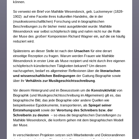
können.
So verweist ein Brief von Mathilde Wesendonck, geb. Luckemeyer (1828-
1902) auf eine Facette ihres kulturellen Handelns, die in der
(musikwissenschaftlichen) Forschung und in biographischen
Beschreibungen zu ihr bisher meist ausgeblendet wurde: Mathilde
Wesendonck war selbst schöpferisch tätig und nahm nicht nur die Rolle
der Muse des ‚großen‘ Komponisten Richard Wagner ein, auf die sie häufig
reduziert wird.
Spätestens an dieser Stelle ist nach den
Ursachen
für eine derart
einseitige Rezeption zu fragen. Warum werden Frauen wie Mathilde
Wesendonck in erster Linie als Muse rezipiert und nicht durch ihre eigenen
schöpferisch-künstlerischen Tätigkeiten bekannt? Um diesem
nachzugehen, bedarf es allgemeiner Reflexionen über die
literarischen
und wissenschaftlichen Bedingungen
der Gattung Biographie sowie
über ihr
Verhältnis zur Musikgeschichtsschreibung
.
Vor diesem Hintergrund und im Bewusstsein um die
Konstruktivität
von
Biographik (und Musikgeschichtsschreibung im Allgemeinen) gilt es, das
biographische Bild, das jede Biographie oder andere Quellen wie
beispielsweise Egodokumente, transportieren, als
Spiegel seiner
Entstehungszeit
sowie der
Verortung des Schreibers bzw. der
Schreiberin zu deuten
– so etwa die biographischen Darstellungen zu
Mathilde Wesendonck, die konform gehen mit dem biographischen Modell
der Muse.
In verschiedenen Projekten setzen sich Mitarbeitende und Doktorandinnen